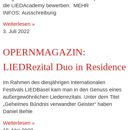
die LIEDAcademy bewer­ben. MEHR
INFOS: Ausschreibung
Weiterlesen »
3. Juli 2022
OPERNMAGAZIN:
LIEDRezital Duo in Residence
Im Rahmen des dies­jäh­ri­gen Internationalen
Festivals LIEDBasel kam man in den Genuss eines
außer­ge­wöhn­li­chen Liederrezitals. Unter dem Titel
„Geheimes Bündnis ver­wand­ter Geister“ haben
Daniel Behle
Weiterlesen »