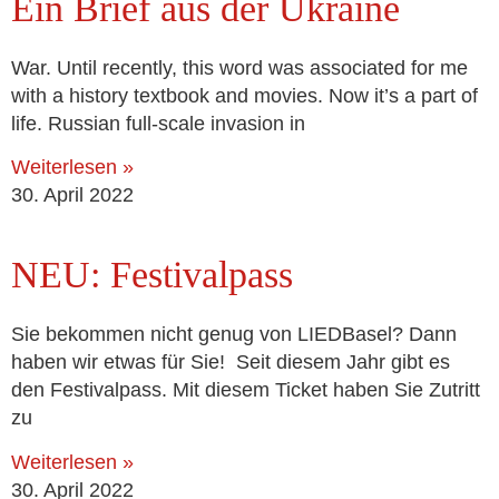
Ein Brief aus der Ukraine
War. Until recent­ly, this word was asso­cia­ted for me
with a histo­ry text­book and movies. Now it’s a part of
life. Russian full-sca­­le inva­si­on in
Weiterlesen »
30. April 2022
NEU: Festivalpass
Sie bekom­men nicht genug von LIEDBasel? Dann
haben wir etwas für Sie! Seit die­sem Jahr gibt es
den Festivalpass. Mit die­sem Ticket haben Sie Zutritt
zu
Weiterlesen »
30. April 2022