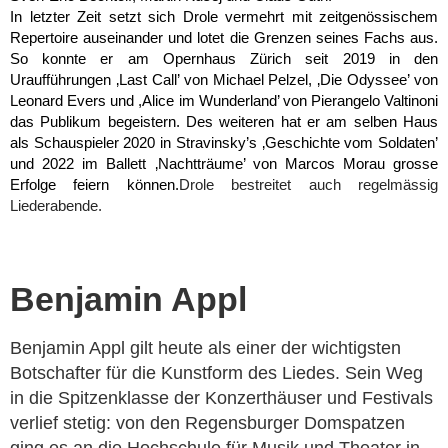
In letzter Zeit setzt sich Drole vermehrt mit zeitgenössischem 
Repertoire auseinander und lotet die Grenzen seines Fachs aus. 
So konnte er am Opernhaus Zürich seit 2019 in den 
Uraufführungen ‚Last Call’ von Michael Pelzel, ‚Die Odyssee’ von 
Leonard Evers und ,Alice im Wunderland’ von Pierangelo Valtinoni 
das Publikum begeistern. Des weiteren hat er am selben Haus 
als Schauspieler 2020 in Stravinsky’s ‚Geschichte vom Soldaten’ 
und 2022 im Ballett ‚Nachtträume’ von Marcos Morau grosse 
Erfolge feiern können.
Drole bestreitet auch regelmässig 
Liederabende.
Benjamin Appl
Benjamin Appl gilt heute als einer der wichtigsten
Botschafter für die Kunstform des Liedes. Sein Weg
in die Spitzenklasse der Konzerthäuser und Festivals
verlief stetig: von den Regensburger Domspatzen
ging es an die Hochschule für Musik und Theater in