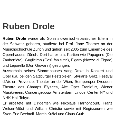
Ruben Drole
Ruben Drole
 wurde als Sohn slowenisch-spanischer Eltern in 
der Schweiz geboren, studierte bei Prof. Jane Thorner an der 
Musikhochschule Zürich und gehört seit 2005 zum Ensemble des 
Opernhauses Zürich. Dort hat er u.a. Partien wie Papageno (Die 
Zauberflöte), Guglielmo (Così fan tutte), Figaro (Nozze di Figaro) 
und Leporello (Don Giovanni) gesungen.
Ausserhalb seines Stammhauses sang Drole in Konzert und 
Oper u.a. bei den Salzburger Festspielen, Styriarte Graz, Festival 
d’Aix-en-Provence, Theater an der Wien, Semperoper Dresden, 
Theatre des Champs Elysees, Alte Oper Frankfurt, Wiener 
Musikverein, Concertgebouw Amsterdam, Lincoln Center NY und 
NHK Hall Tokyo.
Er arbeitete mit Dirigenten wie Nikolaus Harnoncourt, Franz 
Welser-Möst und William Christie sowie mit Regisseuren wie 
Sven-Eric Bechtolf, Martin Kušej und Claus Guth.