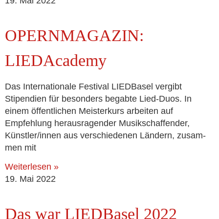
19. Mai 2022
OPERNMAGAZIN:
LIEDAcademy
Das Internationale Festival LIEDBasel ver­gibt
Stipendien für beson­ders begab­te Lied-Duos. In
einem öffent­li­chen Meisterkurs arbei­ten auf
Empfehlung her­aus­ra­gen­der Musikschaffender,
Künstler/innen aus ver­schie­de­nen Ländern, zusam­
men mit
Weiterlesen »
19. Mai 2022
Das war LIEDBasel 2022