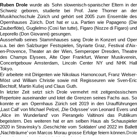
Ruben Drole
 wurde als Sohn slowenisch-spanischer Eltern in der 
Schweiz geboren, studierte bei Prof. Jane Thorner an der 
Musikhochschule Zürich und gehört seit 2005 zum Ensemble des 
Opernhauses Zürich. Dort hat er u.a. Partien wie Papageno (Die 
Zauberflöte), Guglielmo (Così fan tutte), Figaro (Nozze di Figaro) und 
Leporello (Don Giovanni) gesungen.
Ausserhalb seines Stammhauses sang Drole in Konzert und Oper 
u.a. bei den Salzburger Festspielen, Styriarte Graz, Festival d’Aix-
en-Provence, Theater an der Wien, Semperoper Dresden, Theatre 
des Champs Elysees, Alte Oper Frankfurt, Wiener Musikverein, 
Concertgebouw Amsterdam, Lincoln Center NY und NHK Hall 
Tokyo.
Er arbeitete mit Dirigenten wie Nikolaus Harnoncourt, Franz Welser-
Möst und William Christie sowie mit Regisseuren wie Sven-Eric 
Bechtolf, Martin Kušej und Claus Guth.
In letzter Zeit setzt sich Drole vermehrt mit zeitgenössischem 
Repertoire auseinander und lotet die Grenzen seines Fachs aus. So 
konnte er am Opernhaus Zürich seit 2019 in den Uraufführungen 
‚Last Call’ von Michael Pelzel, ‚Die Odyssee’ von Leonard Evers und 
,Alice im Wunderland’ von Pierangelo Valtinoni das Publikum 
begeistern. Des weiteren hat er am selben Haus als Schauspieler 
2020 in Stravinsky’s ‚Geschichte vom Soldaten’ und 2022 im Ballett 
‚Nachtträume’ von Marcos Morau grosse Erfolge feiern können.
Drole 