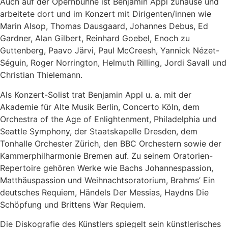
Auch auf der Opernbühne ist Benjamin Appl zuhause und
arbeitete dort und im Konzert mit Dirigenten/innen wie
Marin Alsop, Thomas Dausgaard, Johannes Debus, Ed
Gardner, Alan Gilbert, Reinhard Goebel, Enoch zu
Guttenberg, Paavo Järvi, Paul McCreesh, Yannick Nézet-
Séguin, Roger Norrington, Helmuth Rilling, Jordi Savall und
Christian Thielemann.
Als Konzert-Solist trat Benjamin Appl u. a. mit der
Akademie für Alte Musik Berlin, Concerto Köln, dem
Orchestra of the Age of Enlightenment, Philadelphia und
Seattle Symphony, der Staatskapelle Dresden, dem
Tonhalle Orchester Zürich, den BBC Orchestern sowie der
Kammerphilharmonie Bremen auf. Zu seinem Oratorien-
Repertoire gehören Werke wie Bachs Johannespassion,
Matthäuspassion und Weihnachtsoratorium, Brahms’ Ein
deutsches Requiem, Händels Der Messias, Haydns Die
Schöpfung und Brittens War Requiem.
Die Diskografie des Künstlers spiegelt sein künstlerisches