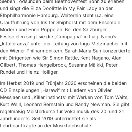
Sieben Todsünden beim Beethovenfest Bonn zu erleben
und singt die Eliza Doolittle in My Fair Lady an der
Elbphilharmonie Hamburg. Weiterhin steht u.a. eine
Uraufführung von Iris ter Shiphorst mit dem Ensemble
Modern und Enno Poppe an. Bei den Salzburger
Festspielen singt sie die „Compagna“ in Luigi Nono‘s
„Intolleranza“ unter der Leitung von Ingo Metzmacher mit
den Wiener Philharmonikern. Sarah Maria Sun konzertierte
mit Dirigenten wie Sir Simon Rattle, Kent Nagano, Alan
Gilbert, Thomas Hengelbrock, Susanna Mälkki, Peter
Rundel und Heinz Holliger.
Im Herbst 2019 und Frühjahr 2020 erscheinen die beiden
CD Einspielungen „Harawi“ mit Liedern von Olivier
Messiaen und „Killer Instincts“ mit Werken von Tom Waits,
Kurt Weill, Leonard Bernstein und Randy Newman. Sie gibt
regelmäßig Meisterkurse für Vokalmusik des 20. und 21.
Jahrhunderts. Seit 2019 unterrichtet sie als
Lehrbeauftragte an der Musikhochschule.