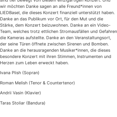
sind tief bewegt von die­sem ein­zig­ar­ti­gen Konzert. Und
wir möch­ten Danke sagen an alle Freund*innen von
LIEDBasel, die die­ses Konzert finan­zi­ell unter­stützt haben.
Danke an das Publikum vor Ort, für den Mut und die
Stärke, dem Konzert bei­zu­woh­nen. Danke an ein Video-
Team, wel­ches trotz ett­li­chen Stromausfällen und Gefahren
die Kameras auf­stell­te. Danke an den Veranstaltungsort,
der sei­ne Türen öff­ne­te zwi­schen Sirenen und Bomben.
Danke an die her­aus­ra­gen­den Musiker*innen, die die­ses
beson­de­re Konzert mit ihren Stimmen, Instrumenten und
Herzen zum Leben erweckt haben.
Ivana Plish (Sopran)
Roman Melish (Tenor & Countertenor)
Andrii Vasin (Klavier)
Taras Stoliar (Bandura)