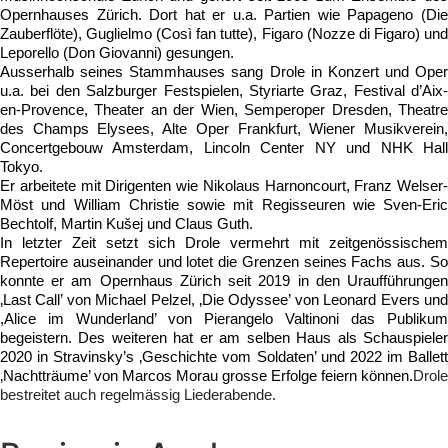
Opernhauses Zürich. Dort hat er u.a. Partien wie Papageno (Die 
Zauberflöte), Guglielmo (Così fan tutte), Figaro (Nozze di Figaro) und 
Leporello (Don Giovanni) gesungen.
Ausserhalb seines Stammhauses sang Drole in Konzert und Oper 
u.a. bei den Salzburger Festspielen, Styriarte Graz, Festival d’Aix-
en-Provence, Theater an der Wien, Semperoper Dresden, Theatre 
des Champs Elysees, Alte Oper Frankfurt, Wiener Musikverein, 
Concertgebouw Amsterdam, Lincoln Center NY und NHK Hall 
Tokyo.
Er arbeitete mit Dirigenten wie Nikolaus Harnoncourt, Franz Welser-
Möst und William Christie sowie mit Regisseuren wie Sven-Eric 
Bechtolf, Martin Kušej und Claus Guth.
In letzter Zeit setzt sich Drole vermehrt mit zeitgenössischem 
Repertoire auseinander und lotet die Grenzen seines Fachs aus. So 
konnte er am Opernhaus Zürich seit 2019 in den Uraufführungen 
‚Last Call’ von Michael Pelzel, ‚Die Odyssee’ von Leonard Evers und 
,Alice im Wunderland’ von Pierangelo Valtinoni das Publikum 
begeistern. Des weiteren hat er am selben Haus als Schauspieler 
2020 in Stravinsky’s ‚Geschichte vom Soldaten’ und 2022 im Ballett 
‚Nachtträume’ von Marcos Morau grosse Erfolge feiern können.
Drole 
bestreitet auch regelmässig Liederabende.