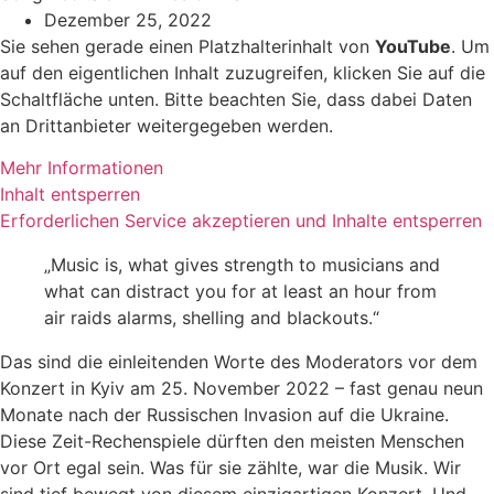
Dezember 25, 2022
Sie sehen gera­de einen Platzhalterinhalt von
YouTube
. Um
auf den eigent­li­chen Inhalt zuzu­grei­fen, kli­cken Sie auf die
Schaltfläche unten. Bitte beach­ten Sie, dass dabei Daten
an Drittanbieter wei­ter­ge­ge­ben werden.
Mehr Informationen
Inhalt ent­sper­ren
Erforderlichen Service akzep­tie­ren und Inhalte ent­sper­ren
„Music is, what gives strength to musi­ci­ans and
what can dis­tract you for at least an hour from
air raids alarms, shel­ling and blackouts.“
Das sind die ein­lei­ten­den Worte des Moderators vor dem
Konzert in Kyiv am 25. November 2022 – fast genau neun
Monate nach der Russischen Invasion auf die Ukraine.
Diese Zeit-Rechenspiele dürf­ten den meis­ten Menschen
vor Ort egal sein. Was für sie zähl­te, war die Musik. Wir