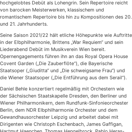
hochgelobtes Debüt als Lohengrin. Sein Repertoire reicht
von barocken Meisterwerken, klassischem und
romantischem Repertoire bis hin zu Kompositionen des 20.
und 21. Jahrhunderts.
Seine Saison 2021/22 hält etliche Höhepunkte wie Auftritte
in der Elbphilharmonie, Brittens „War Requiem“ und sein
Liederabend Debüt im Musikverein Wien bereit.
Opernengagements führen ihn an das Royal Opera House
Covent Garden („Die Zauberflöte“), die Bayerische
Staatsoper („Giuditta“ und „Die schweigsame Frau“) und
die Wiener Staatsoper („Die Entführung aus dem Serail“).
Daniel Behle konzertiert regelmäßig mit Orchestern wie
der Sächsischen Staatskapelle Dresden, den Berliner und
Wiener Philharmonikern, dem Rundfunk-Sinfonieorchester
Berlin, dem NDR Elbphilharmonie Orchester und dem
Gewandhausorchester Leipzig und arbeitet dabei mit
Dirigenten wie Christoph Eschenbach, James Gaffigan,
Hartmut Haenchen, Thomas Hengelbrock, Pablo Heras-