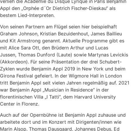
verlieh die Académie du Disque Lyrique in Paris Benjamin
Appl den „Orphée d´Or Dietrich Fischer-Dieskau“ als
bestem Lied-Interpreten.
Von seinen Partnern am Flügel seien hier beispielhaft
Graham Johnson, Kristian Bezuidenhout, James Baillieu
und Kit Armstrong genannt. Aktuelle Programme gibt es
mit Alice Sara Ott, den Brüdern Arthur und Lucas
Jussen, Thomas Dunford (Laute) sowie Martynas Levickis
(Akkordeon). Für seine Präsentation der drei Schubert-
Zyklen wurde Benjamin Appl 2019 in New York und beim
Girona Festival gefeiert. In der Wigmore Hall in London
tritt Benjamin Appl seit vielen Jahren regelmäßig auf. 2021
war Benjamin Appl „Musician in Residence“ in der
florentinischen Villa „I Tatti“, dem Harvard University
Center in Florenz.
Auch auf der Opernbühne ist Benjamin Appl zuhause und
arbeitete dort und im Konzert mit Dirigenten/innen wie
Marin Alsop, Thomas Dausgaard, Johannes Debus, Ed