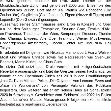
Schweiz geboren, studierte bei Prof. Jane Thorner an der 
Musikhochschule Zürich und gehört seit 2005 zum Ensemble des 
Opernhauses Zürich. Dort hat er u.a. Partien wie Papageno (Die 
Zauberflöte), Guglielmo (Così fan tutte), Figaro (Nozze di Figaro) und 
Leporello (Don Giovanni) gesungen.
Ausserhalb seines Stammhauses sang Drole in Konzert und Oper 
u.a. bei den Salzburger Festspielen, Styriarte Graz, Festival d’Aix-
en-Provence, Theater an der Wien, Semperoper Dresden, Theatre 
des Champs Elysees, Alte Oper Frankfurt, Wiener Musikverein, 
Concertgebouw Amsterdam, Lincoln Center NY und NHK Hall 
Tokyo.
Er arbeitete mit Dirigenten wie Nikolaus Harnoncourt, Franz Welser-
Möst und William Christie sowie mit Regisseuren wie Sven-Eric 
Bechtolf, Martin Kušej und Claus Guth.
In letzter Zeit setzt sich Drole vermehrt mit zeitgenössischem 
Repertoire auseinander und lotet die Grenzen seines Fachs aus. So 
konnte er am Opernhaus Zürich seit 2019 in den Uraufführungen 
‚Last Call’ von Michael Pelzel, ‚Die Odyssee’ von Leonard Evers und 
,Alice im Wunderland’ von Pierangelo Valtinoni das Publikum 
begeistern. Des weiteren hat er am selben Haus als Schauspieler 
2020 in Stravinsky’s ‚Geschichte vom Soldaten’ und 2022 im Ballett 
‚Nachtträume’ von Marcos Morau grosse Erfolge feiern können.
Drole 
bestreitet auch regelmässig Liederabende.