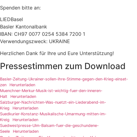
Spenden bit­te an:
LIEDBasel
Basler Kantonalbank
IBAN: CH97 0077 0254 5384 7200 1
Verwendungszweck: UKRAINE
Herzlichen Dank für Ihre und Eure Unterstützung!
Pressestimmen zum Download
Basler-Zeitung-Ukrainer-sol­len-ihre-Stimme-gegen-den-Krieg-ein­set­
zen
Herunterladen
Muenchner-Merkur-Musik-ist-wich­tig-fuer-den-inne­ren-
Halt
Herunterladen
Salzburger-Nachrichten-Was-nuetzt-ein-Liederabend-im-
Krieg
Herunterladen
Suedkurier-Konstanz-Musikalische-Umarmung-mit­ten-im-
Kreig
Herunterladen
Suedwestpresse-Ulm-Balsam-fuer-die-geschun­de­ne-
Seele
Herunterladen