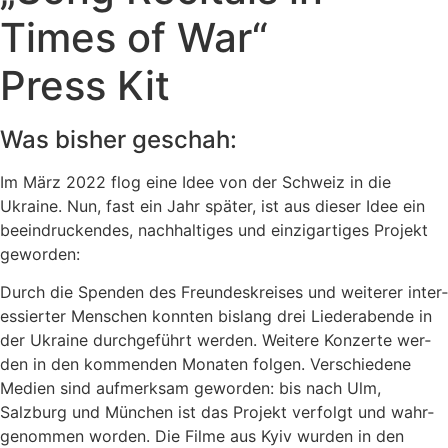
Times of War“
Press Kit
Was bisher geschah:
Im März 2022 flog eine Idee von der Schweiz in die
Ukraine. Nun, fast ein Jahr spä­ter, ist aus die­ser Idee ein
beein­dru­cken­des, nach­hal­ti­ges und ein­zig­ar­ti­ges Projekt
geworden:
Durch die Spenden des Freundeskreises und wei­te­rer inter­
es­sier­ter Menschen konn­ten bis­lang drei Liederabende in
der Ukraine durch­ge­führt wer­den. Weitere Konzerte wer­
den in den kom­men­den Monaten fol­gen. Verschiedene
Medien sind auf­merk­sam gewor­den: bis nach Ulm,
Salzburg und München ist das Projekt ver­folgt und wahr­
ge­nom­men wor­den. Die Filme aus Kyiv wur­den in den