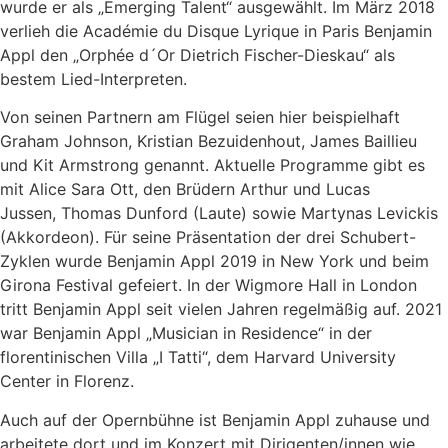
wurde er als „Emerging Talent“ ausgewählt. Im März 2018
verlieh die Académie du Disque Lyrique in Paris Benjamin
Appl den „Orphée d´Or Dietrich Fischer-Dieskau“ als
bestem Lied-Interpreten.
Von seinen Partnern am Flügel seien hier beispielhaft
Graham Johnson, Kristian Bezuidenhout, James Baillieu
und Kit Armstrong genannt. Aktuelle Programme gibt es
mit Alice Sara Ott, den Brüdern Arthur und Lucas
Jussen, Thomas Dunford (Laute) sowie Martynas Levickis
(Akkordeon). Für seine Präsentation der drei Schubert-
Zyklen wurde Benjamin Appl 2019 in New York und beim
Girona Festival gefeiert. In der Wigmore Hall in London
tritt Benjamin Appl seit vielen Jahren regelmäßig auf. 2021
war Benjamin Appl „Musician in Residence“ in der
florentinischen Villa „I Tatti“, dem Harvard University
Center in Florenz.
Auch auf der Opernbühne ist Benjamin Appl zuhause und
arbeitete dort und im Konzert mit Dirigenten/innen wie