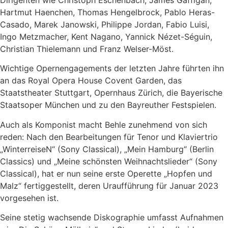
Dirigenten wie Christoph Eschenbach, James Gaffigan,
Hartmut Haenchen, Thomas Hengelbrock, Pablo Heras-
Casado, Marek Janowski, Philippe Jordan, Fabio Luisi,
Ingo Metzmacher, Kent Nagano, Yannick Nézet-Séguin,
Christian Thielemann und Franz Welser-Möst.
Wichtige Opernengagements der letzten Jahre führten ihn
an das Royal Opera House Covent Garden, das
Staatstheater Stuttgart, Opernhaus Zürich, die Bayerische
Staatsoper München und zu den Bayreuther Festspielen.
Auch als Komponist macht Behle zunehmend von sich
reden: Nach den Bearbeitungen für Tenor und Klaviertrio
„WinterreiseN“ (Sony Classical), „Mein Hamburg“ (Berlin
Classics) und „Meine schönsten Weihnachtslieder“ (Sony
Classical), hat er nun seine erste Operette „Hopfen und
Malz“ fertiggestellt, deren Uraufführung für Januar 2023
vorgesehen ist.
Seine stetig wachsende Diskographie umfasst Aufnahmen