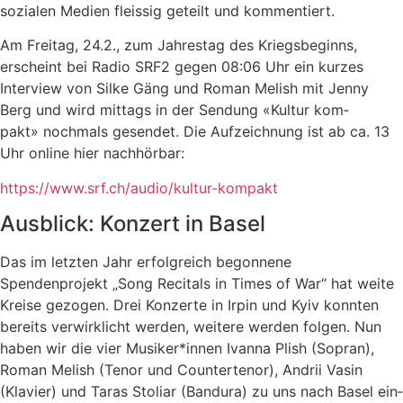
sozia­len Medien fleis­sig geteilt und kommentiert.
Am Freitag, 24.2., zum Jahrestag des Kriegsbeginns,
erscheint bei Radio SRF2 gegen 08:06 Uhr ein kur­zes
Interview von Silke Gäng und Roman Melish mit Jenny
Berg und wird mit­tags in der Sendung «Kultur kom­
pakt» noch­mals gesen­det. Die Aufzeichnung ist ab ca. 13
Uhr online hier nachhörbar:
https://www.srf.ch/audio/kultur-kompakt
Ausblick: Konzert in Basel
Das im letz­ten Jahr erfolg­reich begon­ne­ne
Spendenprojekt „Song Recitals in Times of War“ hat wei­te
Kreise gezo­gen. Drei Konzerte in Irpin und Kyiv konn­ten
bereits ver­wirk­licht wer­den, wei­te­re wer­den fol­gen. Nun
haben wir die vier Musiker*innen Ivanna Plish (Sopran),
Roman Melish (Tenor und Countertenor), Andrii Vasin
(Klavier) und Taras Stoliar (Bandura) zu uns nach Basel ein­