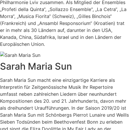
Philharmonie Lviv zusammen.
Als Mitglied der Ensembles
„Profeti della Quinta“,
„Sollazzo Ensemble“, „La Cetra“, „La
Morra“,
„Musica Fiorita“ (Schweiz), „Gilles Binchois“
(Frankreich)
und „Ansambl Responsorium“ (Kroatien) trat
er in mehr als 30 Ländern
auf, darunter in den USA,
Kanada, China, Südafrika, Israel und in den Ländern
der
Europäischen Union.
Sarah Maria Sun
Sarah Maria Sun macht eine einzigartige Karriere als
Interpretin für Zeitgenössische Musik Ihr Repertoire
umfasst neben zahlreichen Liedern über neunhundert
Kompositionen des 20. und 21. Jahrhunderts, davon mehr
als dreihundert Uraufführungen. In der Saison 2019/20 ist
Sarah Maria Sun mit Schönbergs Pierrot Lunaire und Weills
Sieben Todsünden beim Beethovenfest Bonn zu erleben
und singt die Eliza Doolittle in My Fair Lady an der