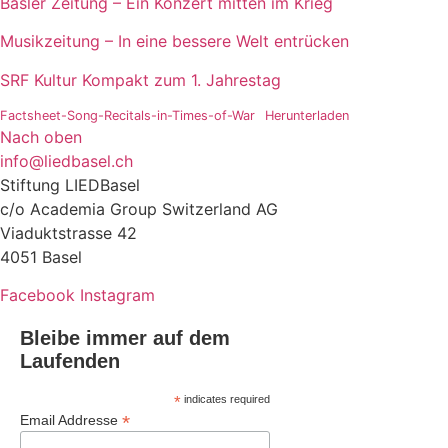
Basler Zeitung – Ein Konzert mit­ten im Krieg
Musikzeitung – In eine bes­se­re Welt entrücken
SRF Kultur Kompakt zum 1. Jahrestag
Factsheet-Song-Recitals-in-Times-of-War
Herunterladen
Nach oben
info@liedbasel.ch
Stiftung LIEDBasel
c/o Academia Group Switzerland AG
Viaduktstrasse 42
4051 Basel
Facebook
Instagram
Bleibe immer auf dem
Laufenden
*
indicates required
*
Email Addresse