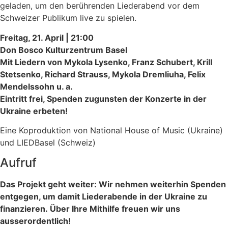
ge­la­den, um den berüh­ren­den Liederabend vor dem
Schweizer Publikum live zu spielen.
Freitag, 21. April | 21:00
Don Bosco Kulturzentrum Basel
Mit Liedern von Mykola Lysenko, Franz Schubert, Krill
Stetsenko, Richard Strauss, Mykola Dremliuha, Felix
Mendelssohn u. a.
Eintritt frei, Spenden zuguns­ten der Konzerte in der
Ukraine erbeten!
Eine Koproduktion von National House of Music (Ukraine)
und LIEDBasel (Schweiz)
Aufruf
Das Projekt geht wei­ter: Wir neh­men wei­ter­hin Spenden
ent­ge­gen, um damit Liederabende in der Ukraine zu
finan­zie­ren.
Ü
ber Ihre Mithilfe freu­en wir uns
ausserordentlich!