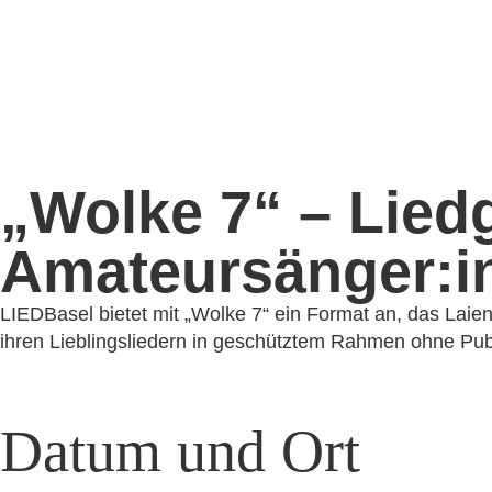
„Wolke 7“ – Liedg
Amateursänger:i
LIEDBasel bie­tet mit „Wolke 7“ ein Format an, das Laien
ihren Lieblingsliedern in geschütz­tem Rahmen ohne Pub
Datum und Ort