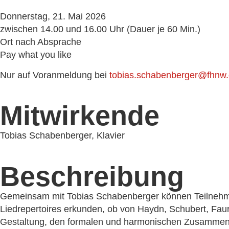
Donnerstag, 21. Mai 2026
zwi­schen 14.00 und 16.00 Uhr (Dauer je 60 Min.)
Ort nach Absprache
Pay what you like
Nur auf Voranmeldung bei
tobias.schabenberger@fhnw.
Mitwirkende
Tobias Schabenberger, Klavier
Beschreibung
Gemeinsam mit Tobias Schabenberger kön­nen Teilnehmer:i
Liedrepertoires erkun­den, ob von Haydn, Schubert, Faur
Gestaltung, den for­ma­len und har­mo­ni­schen Zusamme