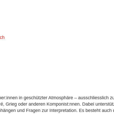
ch
nnen in geschütz­ter Atmosphäre – aus­schliess­lich zu 
é, Grieg oder ande­ren Komponist:nnen. Dabei unter­stütz
nhängen und Fragen zur Interpretation. Es besteht auch 